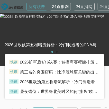
所有联赛
24直播网
24直播网
24
英超
世界杯
韩
2026世欧预第五档暗流解析：冷门制造者的DNA与附加赛突围密码2026世欧预第五档暗流解析：冷门制造者的DNA与附加赛突围密码
2026扩军后1/16决赛：转播商赛程编排策略与广告收益模型重构
快讯
henian
第三名的突围密码：比净胜球更关键的出线法则
快讯
henian
2026世欧预第五档暗流解析：冷门制造者的DNA与附加赛突围密码
热讯
henian
昼夜错位：世界杯北美时区如何“撕裂”欧洲球迷的生理时钟
热讯
henian