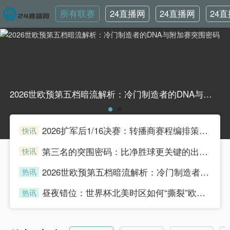
所有联赛
24直播网
24直播网
24
英超
世界杯
韩
2026世欧预第五档暗流解析：冷门制造者的DNA与附加赛突围密码2026世欧预第五档暗流解析：冷门制造者的DNA与附加赛突围密码
2026扩军后1/16决赛：转播商赛程编排策略与广告收益模型重构
快讯
henian
第三名的突围密码：比净胜球更关键的出线法则
快讯
henian
2026世欧预第五档暗流解析：冷门制造者的DNA与附加赛突围密码
热讯
henian
昼夜错位：世界杯北美时区如何“撕裂”欧洲球迷的生理时钟
热讯
henian