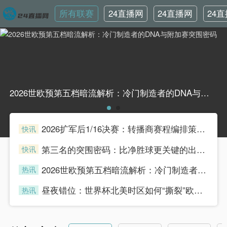
所有联赛
24直播网
24直播网
24
英超
世界杯
韩
2026世欧预第五档暗流解析：冷门制造者的DNA与附加赛突围密码2026世欧预第五档暗流解析：冷门制造者的DNA与附加赛突围密码
2026扩军后1/16决赛：转播商赛程编排策略与广告收益模型重构
快讯
henian
第三名的突围密码：比净胜球更关键的出线法则
快讯
henian
2026世欧预第五档暗流解析：冷门制造者的DNA与附加赛突围密码
热讯
henian
昼夜错位：世界杯北美时区如何“撕裂”欧洲球迷的生理时钟
热讯
henian