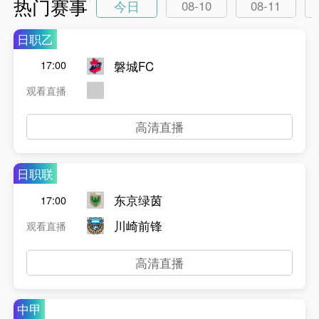
热门赛事
今日
08-10
08-11
日职乙
磐城FC
17:00
观看直播
高清直播
日职联
东京绿茵
17:00
川崎前锋
观看直播
高清直播
中甲