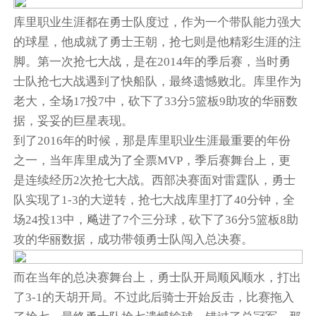
库里职业生涯都在勇士队度过，作为一个带队能力强大
的球星，他成就了勇士王朝，抢七则是他精彩生涯的注
脚。第一次抢七大战，是在2014年的季后赛，当时勇
士队抢七大战遇到了快船队，最终遗憾败北。库里作为
老大，全场17投7中，砍下了33分5篮板9助攻的华丽数
据，妥妥的巨星表现。
到了2016年的时候，那是库里职业生涯最重要的年份
之一，当年库里成为了全票MVP，季后赛舞台上，更
是连续经历2次抢七大战。西部决赛面对雷霆队，勇士
队实现了1-3的大逆转，抢七大战库里打了40分钟，全
场24投13中，飚进了7个三分球，砍下了36分5篮板8助
攻的华丽数据，成功带领勇士队闯入总决赛。
而在当年的总决赛舞台上，勇士队开局顺风顺水，打出
了3-1的天胡开局。不过此后骑士开始反击，比赛拖入