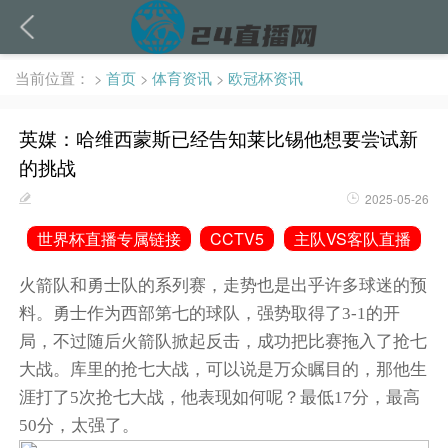
当前位置：
>
首页
>
体育资讯
>
欧冠杯资讯
英媒：哈维西蒙斯已经告知莱比锡他想要尝试新
的挑战
2025-05-26
世界杯直播专属链接
CCTV5
主队VS客队直播
火箭队和勇士队的系列赛，走势也是出乎许多球迷的预
料。勇士作为西部第七的球队，强势取得了3-1的开
局，不过随后火箭队掀起反击，成功把比赛拖入了抢七
大战。库里的抢七大战，可以说是万众瞩目的，那他生
涯打了5次抢七大战，他表现如何呢？最低17分，最高
50分，太强了。