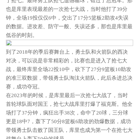
了抢七。最终勇士队抢七遗憾输球，错过了总冠军。那
也是库里表现最差的一次抢七大战，当时他打了39分
钟，全场19投仅仅6中，交出了17分5篮板2助攻4失误
的数据。进攻差、防守一般、失误还多，那也是库里最
低谷的时刻。
到了2018年的季后赛舞台上，勇士队和火箭队的西决
对决，可以说是非常精彩的，比赛也是进入了抢七大
战，最终库里全场22投10中，砍下了27分9篮板10助攻
的准三双数据，带领勇士队淘汰火箭队，此后杀进总决
赛，成功夺冠。
在2023年的时候，是库里最后一次抢七大战了，当时
首轮球队面对国王，抢七大战库里打爆了福克斯。他全
场打了37分钟，疯狂出手38次，命中了20球，三分球
更是18中7，轰下了50分8篮板6助攻的劲爆数据，成功
带领勇士队击败了国王队，库里也成为第一个在抢七大
战舞台上轰下50分的球员。