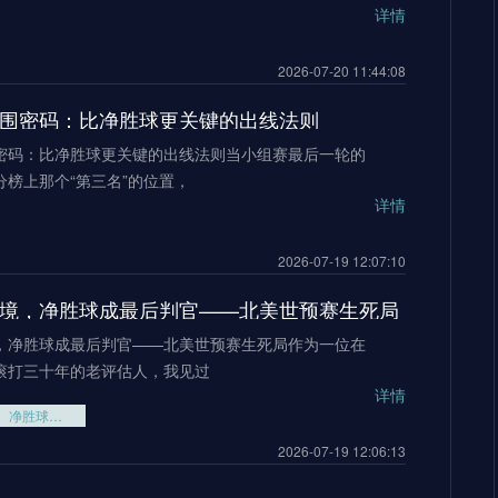
详情
2026-07-20 11:44:08
围密码：比净胜球更关键的出线法则
密码：比净胜球更关键的出线法则当小组赛最后一轮的
分榜上那个“第三名”的位置，
详情
2026-07-19 12:07:10
境，净胜球成最后判官——北美世预赛生死局
，净胜球成最后判官——北美世预赛生死局作为一位在
滚打三十年的老评估人，我见过
详情
净胜球成最后判官——北美世预赛生死局
2026-07-19 12:06:13