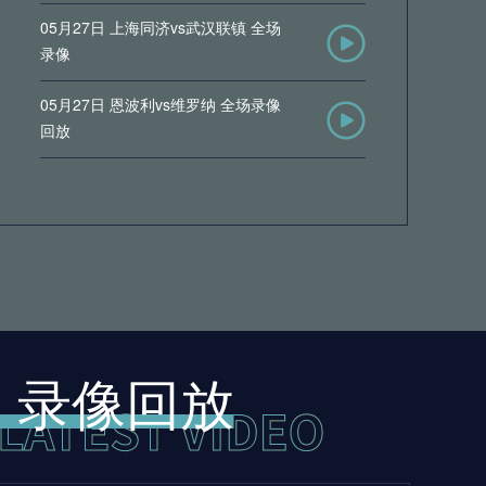
全场录像回放
05月27日 上海同济vs武汉联镇 全场
录像
05月27日 恩波利vs维罗纳 全场录像
回放
05月27日 毕尔巴鄂竞技vs巴塞罗那
全场录像
05月26日 巴列卡诺vs马洛卡 全场录
像
05月26日 赫罗纳vs马德里竞技 全场
录像回放
录像回放
05月26日 马来西亚羽毛球大师赛混双
决赛 蒋振邦/魏雅欣vs冯彦哲/黄东萍
全场录像回放