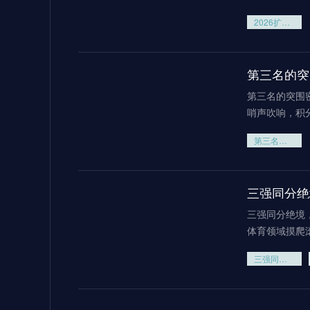
2026扩军后1/16决赛：转播商赛程编排策略与广告收益模型重构
第三名的突
第三名的突围
哨声吹响，积
第三名的突围密码：比净胜球更关键的出线法则
三强同分绝
三强同分绝境
体育领域摸爬
三强同分绝境