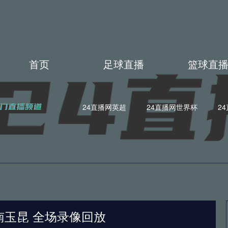
首页
足球直播
篮球直
24直播网英超
24直播网世界杯
2
4直播网世亚预
24直播网亚洲杯
24直播网欧联杯
24直
4直播网德甲
24直播网欧冠杯
24直播网中超
24直播网N
4直播网日职联
24直播网中甲
24直播网世亚预
24直播
4直播网法甲
24直播网西甲
24直播网德甲
24直播网欧
南玉昆 全场录像回放