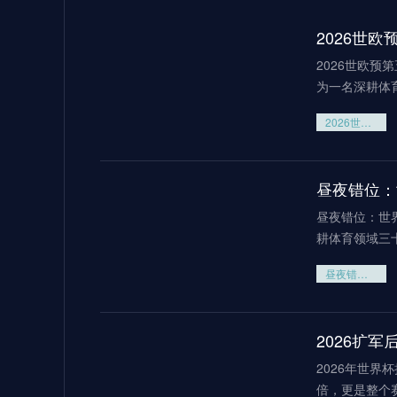
2026世欧预
为一名深耕体
2026世欧预第五档暗流解析：冷门制造者的DNA与附加赛突围密码
昼夜错位：世
耕体育领域三
昼夜错位：世界杯北美时区如何“撕裂”欧洲球迷的生理时钟
2026年世界
倍，更是整个