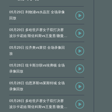
05月29日 利物浦vs水晶宫 全场录像
回放
05月29日 多哈世乒赛女子双打决赛
波尔卡诺娃/斯佐科斯vs王曼昱/蒯曼
全场录像回放
05月29日 拉齐奥vs莱切 全场录像回
放
05月28日 纽卡斯尔联vs埃弗顿 全场
录像回放
05月28日 伯恩茅斯vs莱斯特城 全场
录像回放
05月28日 多哈世乒赛女子双打决赛
波尔卡诺娃/斯佐科斯vs王曼昱/蒯曼