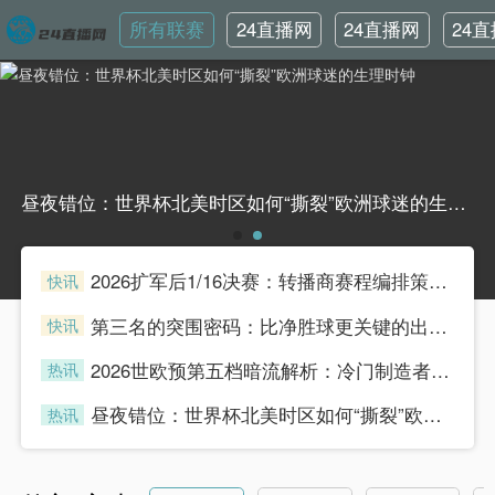
所有联赛
24直播网
24直播网
24
英超
世界杯
韩
昼夜错位：世界杯北美时区如何“撕裂”欧洲球迷的生理时钟昼夜错位：世界杯北美时区如何“撕裂”欧洲球迷的生理时钟
2026扩军后1/16决赛：转播商赛程编排策略与广告收益模型重构
快讯
henian
第三名的突围密码：比净胜球更关键的出线法则
快讯
henian
2026世欧预第五档暗流解析：冷门制造者的DNA与附加赛突围密码
热讯
henian
昼夜错位：世界杯北美时区如何“撕裂”欧洲球迷的生理时钟
热讯
henian