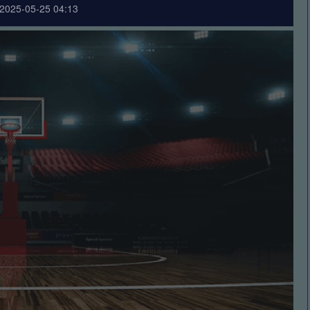
25-05-25 04:13