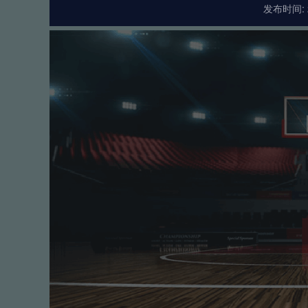
发布时间: 20