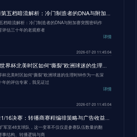
2026世欧预第五档暗流解析：冷门制造者的DNA与附加赛突围密码
第五档暗流解析：冷门制造者的DNA与附加赛突围密码作
育评估三十年的老观察者
详情
2026-07-20 11:45:04
昼夜错位：世界杯北美时区如何“撕裂”欧洲球迷的生理时钟
界杯北美时区如何“撕裂”欧洲球迷的生理时钟作为一名深
十年的评估专家，我见证过
详情
2026-07-20 11:45:04
2026扩军后1/16决赛：转播商赛程编排策略与广告收益模型重构
杯扩军至48支球队，这一变革不仅仅是参赛队伍数量的翻
赛事结构、转播逻辑与商