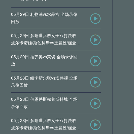
05月29日 利物浦vs水晶宫 全场录像
回放
05月29日 多哈世乒赛女子双打决赛
波尔卡诺娃/斯佐科斯vs王曼昱/蒯曼
全场录像回放
05月29日 拉齐奥vs莱切 全场录像回
放
05月28日 纽卡斯尔联vs埃弗顿 全场
录像回放
05月28日 伯恩茅斯vs莱斯特城 全场
录像回放
05月28日 多哈世乒赛女子双打决赛
波尔卡诺娃/斯佐科斯vs王曼昱/蒯曼