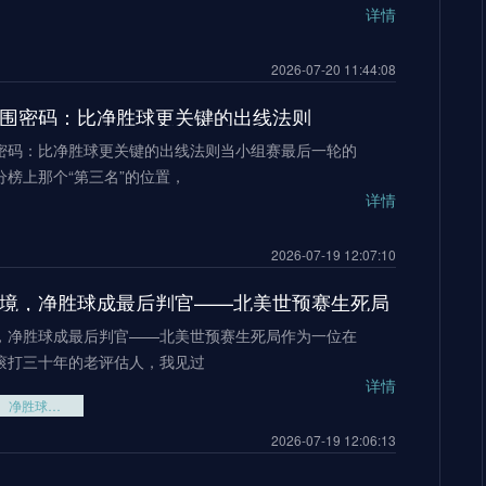
详情
2026-07-20 11:44:08
围密码：比净胜球更关键的出线法则
密码：比净胜球更关键的出线法则当小组赛最后一轮的
分榜上那个“第三名”的位置，
详情
2026-07-19 12:07:10
境，净胜球成最后判官——北美世预赛生死局
，净胜球成最后判官——北美世预赛生死局作为一位在
滚打三十年的老评估人，我见过
详情
净胜球成最后判官——北美世预赛生死局
2026-07-19 12:06:13