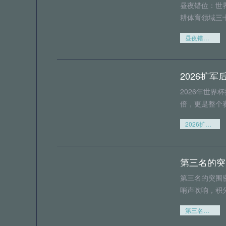
昼夜错位：世
耕体育领域三
昼夜错位：世界杯北美时区如何“撕裂”欧洲球迷的生理时钟
2026年世界
倍，更是整个
2026扩军后1/16决赛：转播商赛程编排策略与广告收益模型重构
第三名的突
第三名的突围
哨声吹响，积
第三名的突围密码：比净胜球更关键的出线法则