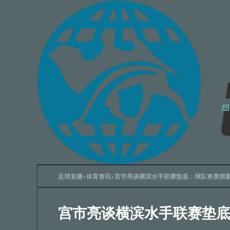
2
2
足球直播
>
体育资讯
>
宫市亮谈横滨水手联赛垫底：球队将贯彻
2
宫市亮谈横滨水手联赛垫
2