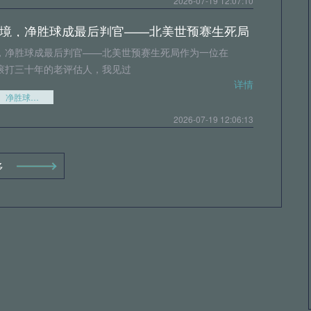
2026-07-19 12:07:10
境，净胜球成最后判官——北美世预赛生死局
，净胜球成最后判官——北美世预赛生死局作为一位在
滚打三十年的老评估人，我见过
详情
净胜球成最后判官——北美世预赛生死局
2026-07-19 12:06:13
界杯淘汰赛加时阶段球员肌肉损伤风险的实证评估
多
时炸弹”：2026世界杯加时赛的肌肉损伤危机作为一名
评估领域三十年的老兵，
详情
2026-07-19 12:04:19
平，公平奖终归其主
公平的奖杯终将升起那场比赛的最后时刻，整个体育馆
固了。裁判的哨声划破寂静，一