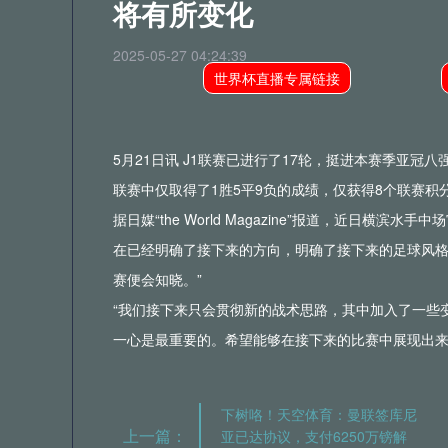
将有所变化
2025-05-27 04:24:39
世界杯直播专属链接
5月21日讯 J1联赛已进行了17轮，挺进本赛季亚冠
联赛中仅取得了1胜5平9负的成绩，仅获得8个联赛积
据日媒“the World Magazine”报道，近日横
在已经明确了接下来的方向，明确了接下来的足球风
赛便会知晓。”
“我们接下来只会贯彻新的战术思路，其中加入了一些
一心是最重要的。希望能够在接下来的比赛中展现出来
下树咯！天空体育：曼联签库尼
上一篇：
亚已达协议，支付6250万镑解