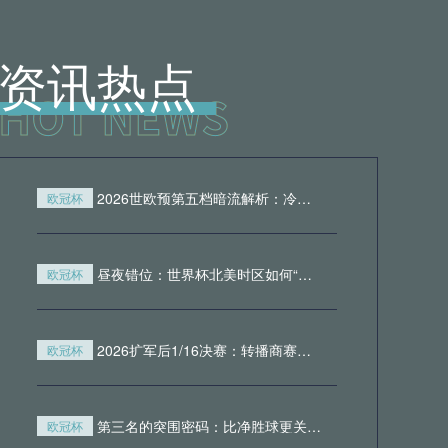
05月22日 定南赣联vs云南玉昆 全场
录像回放
资讯热点
05月22日 延边龙鼎vs青岛西海岸 全
场录像
05月22日 水晶宫vs狼队 全场录像回
放
2026世欧预第五档暗流解析：冷门制造者的DNA与附加赛突围密码
欧冠杯
05月21日 拉斯帕尔马斯vs莱加内斯
全场录像回放
昼夜错位：世界杯北美时区如何“撕裂”欧洲球迷的生理时钟
欧冠杯
05月21日 皇家社会vs赫罗纳 全场录
像回放
2026扩军后1/16决赛：转播商赛程编排策略与广告收益模型重构
欧冠杯
05月21日 国际米兰vs拉齐奥 全场录
像
第三名的突围密码：比净胜球更关键的出线法则
欧冠杯