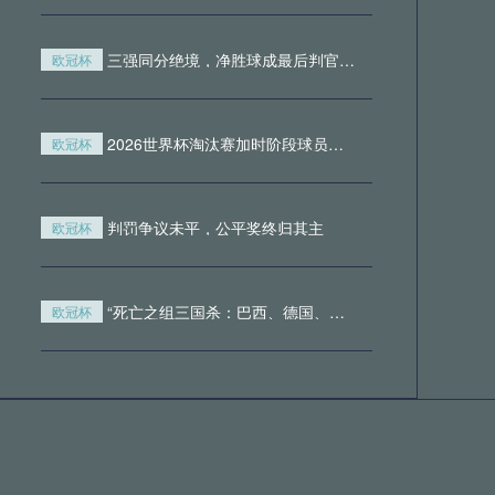
05月20日 全国游泳冠军赛男子50米蛙
泳预赛 覃海洋 全场录像回放
三强同分绝境，净胜球成最后判官——北美世预赛生死局
欧冠杯
05月20日 马德里竞技vs皇家贝蒂斯
全场录像回放
2026世界杯淘汰赛加时阶段球员肌肉损伤风险的实证评估
欧冠杯
05月20日 卡利亚里vs威尼斯 全场录
判罚争议未平，公平奖终归其主
像回放
欧冠杯
查看更多
“死亡之组三国杀：巴西、德国、塞尔维亚，谁能笑到最后？”
欧冠杯
小组第三的“逆袭法则”：世界杯新规如何催生黑马奇迹
欧冠杯
2026世界杯冠军之路：八场鏖战中的体能调控系统构建与实战策略
欧冠杯