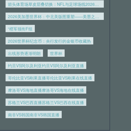
录像回放
箭头体育场草皮层叠切换：NFL与足球场线2026世界杯换装解析
2026美加墨世界杯：中北美版图重塑——美墨之外的“第三极”力量崛起
05月24日 苏州东吴vs上海海港 全场
录像回放
“橙军领衔F组
05月24日 亚女冠杯半决赛 现代制铁
2026世界杯纪念币：央行发行的金银币收藏热
女足vs墨尔本城女足 全场录像
出线形势逐渐明朗
世界杯
05月23日 欧联杯决赛 热刺vs曼联 全
约旦VS阿尔及利亚约旦VS阿尔及利亚直播
场录像
哥伦比亚VS刚果直播哥伦比亚VS刚果在线直播
05月23日 深圳青年人vs大连英博 全
摩洛哥VS海地直播摩洛哥VS海地在线直播
场录像回放
苏格兰VS巴西直播苏格兰VS巴西在线直播
05月23日 延边龙鼎vs青岛西海岸 全
南非VS韩国南非VS韩国直播
场录像回放