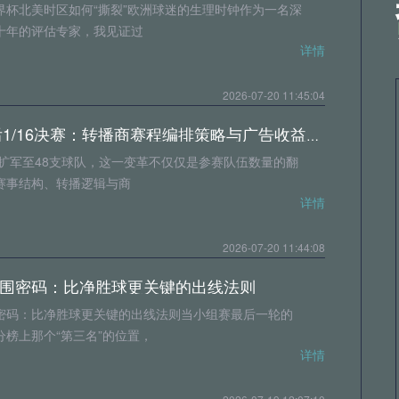
界杯北美时区如何“撕裂”欧洲球迷的生理时钟作为一名深
十年的评估专家，我见证过
详情
2026-07-20 11:45:04
2026扩军后1/16决赛：转播商赛程编排策略与广告收益模型重构
杯扩军至48支球队，这一变革不仅仅是参赛队伍数量的翻
赛事结构、转播逻辑与商
详情
2026-07-20 11:44:08
围密码：比净胜球更关键的出线法则
密码：比净胜球更关键的出线法则当小组赛最后一轮的
分榜上那个“第三名”的位置，
详情