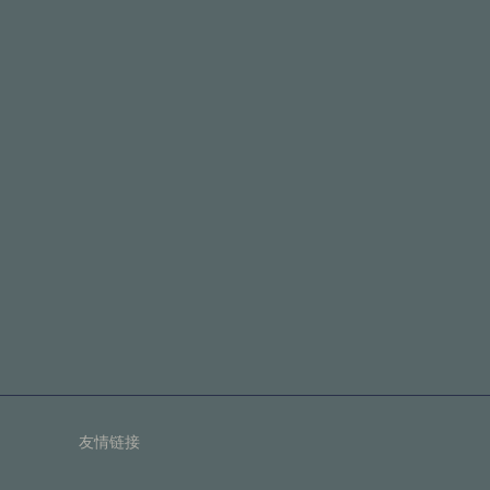
2026世界
为一名在体育
2026世界杯冠军之路：八场鏖战中的体能调控系统构建与实战策略
淘汰赛的锋
淘汰赛的锋刃
墨世界杯倒计
淘汰赛的锋刃与联赛的脉搏：北美世界杯的两重节奏
声场压迫：当
断精进的今天
友情链接
2026世界杯战术新解：声场压迫如何扰乱客队边线球部署——以Lumen Field为例