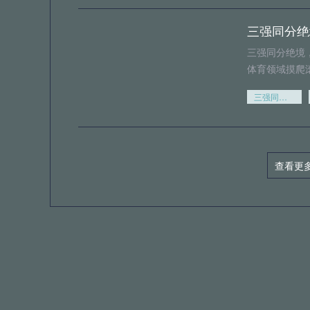
三强同分绝
三强同分绝境
体育领域摸爬
三强同分绝境
2026世
查看更
绿茵场上的“定
深耕体育医学
2026世界杯淘汰赛加时阶段球员肌肉损伤风险的实证评估
判罚争议未
当哨声落下，
的空气仿佛凝