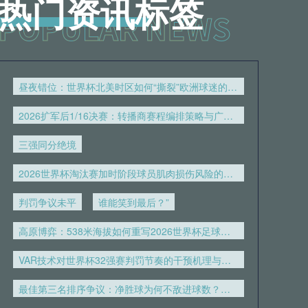
热门资讯标签
05月26日 赫罗纳vs马德里竞技 全场
录像回放
05月26日 马来西亚羽毛球大师赛混双
昼夜错位：世界杯北美时区如何“撕裂”欧洲球迷的生理时钟
决赛 蒋振邦/魏雅欣vs冯彦哲/黄东萍
2026扩军后1/16决赛：转播商赛程编排策略与广告收益模型重构
全场录像回放
05月25日 马来西亚羽毛球大师赛女单
三强同分绝境
半决赛 山口茜vs韩悦 全场录像回放
2026世界杯淘汰赛加时阶段球员肌肉损伤风险的实证评估
05月25日 皇家马德里vs皇家社会 全
判罚争议未平
谁能笑到最后？”
场录像回放
高原博弈：538米海拔如何重写2026世界杯足球版图
05月25日 烟台黄渤海新区鑫海中天vs
VAR技术对世界杯32强赛判罚节奏的干预机理与效果分析
上海橘橙 全场录像
最佳第三名排序争议：净胜球为何不敌进球数？——美加墨世界杯规则解读
05月24日 广西恒宸vs梅州客家 全场