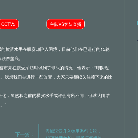
CCTV5
主队VS客队直播
八强的横滨水手在联赛却陷入困境，目前他们在已进行的15轮
分联赛垫底。
滨水手中场宫市亮在接受采访时谈到了球队的情况，他表示：“球队现
格。我想我们会进行一些改变，大家只要继续关注接下来的比
变化，虽然和之前的横滨水手或许会有所不同，但球队团结
。”
震撼汉堡升入德甲游行庆祝，
下一篇：
10万球迷参加！现场气氛爆炸