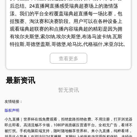
后总结。24直播网直播感受瑞典超赛场上的激情荡
漾。我们的平台全程覆盖瑞典超直播每一场比赛，包
括预赛、淘汰赛和决赛阶段。用户可以在各种设备上
观看瑞典超联赛的和点播内容瑞典超的精彩是因为拥
有埃尔夫斯堡,索尔纳,埃尔夫斯堡,布洛马波卡纳,瓦斯
特拉斯,哥德堡盖斯,哥德堡,哈马比,代格福什,米亚尔比,
卡尔马,哈姆斯塔德,索尔纳,尤尔加登,赫根,马尔默,天狼
查看更多
星,奥尔格里特,哈姆斯塔德,埃尔夫斯堡,哥德堡盖斯,代
格福什,哈马比,马尔默,布洛马波卡纳,卡尔马,瓦斯特拉
斯,索尔纳,米亚尔比,赫根,卡尔马,代格福什,哈姆斯塔德,
最新资讯
奥尔格里特,天狼星,哥德堡盖斯,哈马比,索尔纳,马尔默,
暂无资讯
瓦斯特拉斯,哥德堡,米亚尔比,埃尔夫斯堡,赫根,奥尔格
里特,埃尔夫斯堡,马尔默,哈姆斯塔德,哥德堡盖斯,卡尔
友情链接：
马,索尔纳,天狼星,瓦斯特拉斯,哥德堡,赫根,哈马比,代格
版权声明
福什,布洛马波卡纳,米亚尔比,尤尔加登等强壮的队伍球
小九直播｜世界杯在线免费观看，拒绝套路拒绝收费。不用注册，打开浏览器
员，带来每一场精彩的比赛！
即点即看。高清流畅不卡顿，1080P画质碾压普通平台。全程无广告，看球不
被打扰。手机电脑双端支持，随时随地畅享世界杯。来小九直播，纯粹看球，
就是这么简单！欢迎访问24直播网，本网站上的所有内容受版权保护。未经许