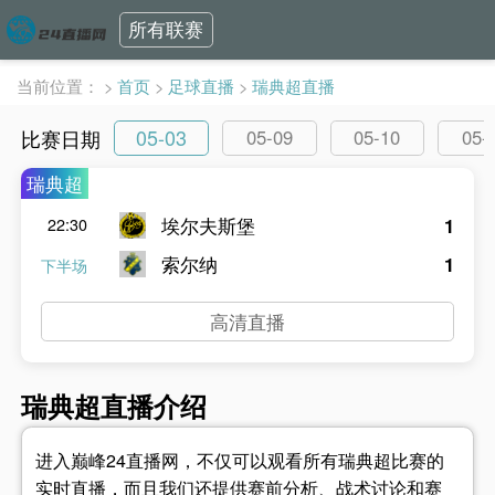
所有联赛
当前位置：
>
首页
>
足球直播
>
瑞典超直播
05-03
比赛日期
05-09
05-10
05-
瑞典超
埃尔夫斯堡
1
22:30
索尔纳
1
下半场
高清直播
瑞典超直播介绍
进入巅峰24直播网，不仅可以观看所有瑞典超比赛的
实时直播，而且我们还提供赛前分析、战术讨论和赛